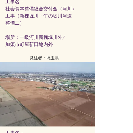
工事名：
社会資本整備総合交付金（河川）
工事（新槐堀川・午の堀川河道
整備工）
​場所：一級河川新槐堀川外/
加須市町屋新田地内外
発注者：埼玉県
工事名：